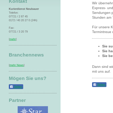
Kontakt
Wir übernehm
Express- und
Kurierdienst Neubauer
Sendungen pü
Telefon:
07721 / 2 87 45
Stunden am T
0172 / 40 20 27 0 (24h)
Für unsere K
Fax:
07721 / 3 20 79
Termintreue 
[
mehr
]
Sie su
Sie h
Branchennews
Sie be
[
mehr News
]
Dann sind wi
mit uns auf.
Mögen Sie uns?
Teilen
Teilen
Partner