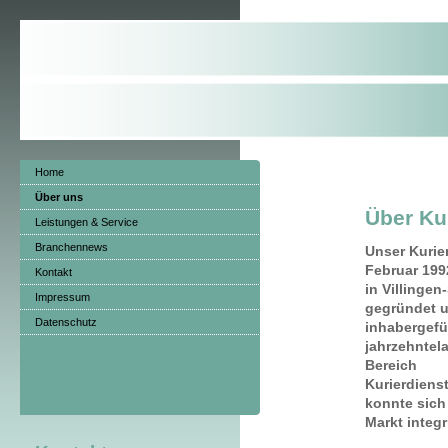
Home
Über uns
Über Ku
Leistungen & Service
Branchennews
Unser Kurie
Februar 199
Kontakt
in Villinge
Impressum
gegründet u
Datenschutz
inhabergefü
jahrzehntel
Bereich
Kurierdiens
konnte sich
Markt integr